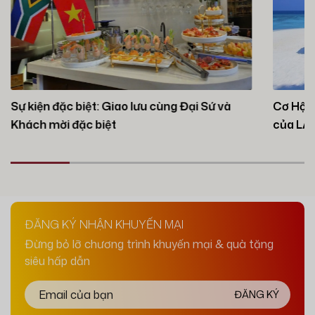
Sự kiện đặc biệt: Giao lưu cùng Đại Sứ và
Cơ Hội 
Khách mời đặc biệt
của LA
ĐĂNG KÝ NHẬN KHUYẾN MẠI
Đừng bỏ lỡ chương trình khuyến mại & quà tặng
siêu hấp dẫn
ĐĂNG KÝ