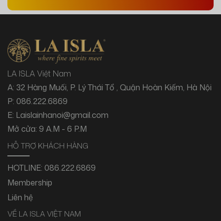
LA ISLA Việt Nam
A: 32 Hàng Muối, P. Lý Thái Tổ , Quận Hoàn Kiếm, Hà Nội
P: 086.222.6869
E: Laislainhanoi@gmail.com
Mở cửa: 9 A.M - 6 P.M
HỖ TRỢ KHÁCH HÀNG
HOTLINE:
086.222.6869
Membership
Liên hệ
VỀ LA ISLA VIỆT NAM