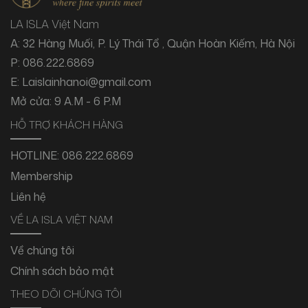
LA ISLA Việt Nam
A: 32 Hàng Muối, P. Lý Thái Tổ , Quận Hoàn Kiếm, Hà Nội
P: 086.222.6869
E: Laislainhanoi@gmail.com
Mở cửa: 9 A.M - 6 P.M
HỖ TRỢ KHÁCH HÀNG
HOTLINE:
086.222.6869
Membership
Liên hệ
VỀ LA ISLA VIỆT NAM
Về chúng tôi
Chính sách bảo mật
THEO DÕI CHÚNG TÔI