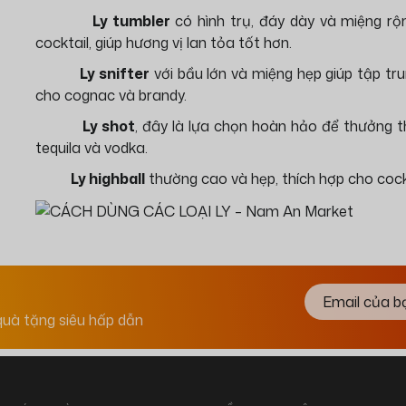
Ly tumbler
có hình trụ, đáy dày và miệng rộn
cocktail, giúp hương vị lan tỏa tốt hơn.
Ly snifter
với bầu lớn và miệng hẹp giúp tập t
cho cognac và brandy.
Ly shot
, đây là lựa chọn hoàn hảo để thưởng 
tequila và vodka.
Ly highball
thường cao và hẹp, thích hợp cho cockt
quà tặng siêu hấp dẫn