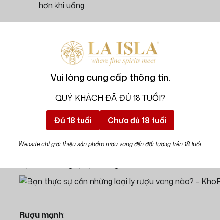
hơn khi uống.
Vui lòng cung cấp thông tin.
Rượu Vang
:
Ly Vang Đỏ
: Có bầu lớn và chân cao, giúp 
QUÝ KHÁCH ĐÃ ĐỦ 18 TUỔI?
à
không bị ấm lên khi cầm.
Đủ 18 tuổi
Chưa đủ 18 tuổi
Ly Vang Trắng
: Hẹp hơn, lý tưởng để bảo quản nh
mát.
Website chỉ giới thiệu sản phẩm rượu vang đến đối tượng trên 18 tuổi.
Ly Vang Hồng
: Thiết kế tương tự ly vang trắng
bật các hương vị đặc trưng.
Rượu mạnh
: