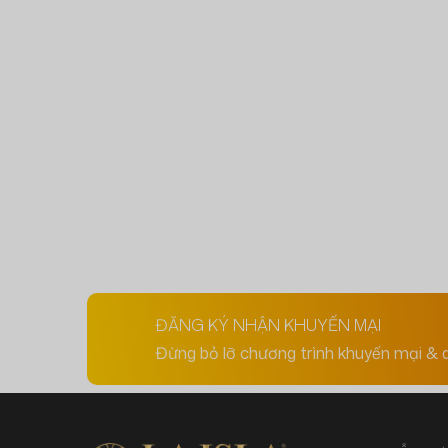
ĐĂNG KÝ NHẬN KHUYẾN MẠI
Đừng bỏ lỡ chương trình khuyến mại & 