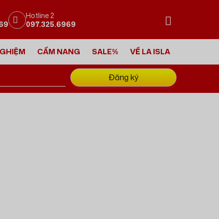
Hotline 2
869
097.325.6969
NGHIỆM
CẨM NANG
SALE%
VỀ LA ISLA
Đăng ký